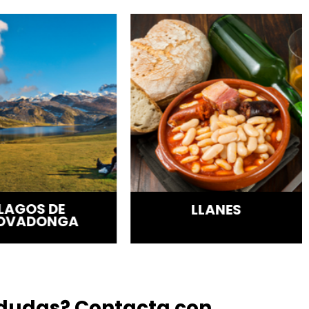
LAGOS DE
LLANES
OVADONGA
 dudas? Contacta con